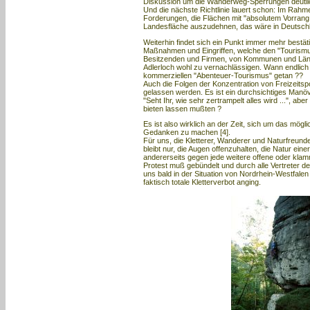
Diskussion um die Wanderweg-Sperrungen deutlic
Und die nächste Richtlinie lauert schon: Im Rah
Forderungen, die Flächen mit "absolutem Vorran
Landesfläche auszudehnen, das wäre in Deutschl
Weiterhin findet sich ein Punkt immer mehr bestä
Maßnahmen und Eingriffen, welche den "Tourismus
Besitzenden und Firmen, von Kommunen und Ländern
Adlerloch wohl zu vernachlässigen. Wann endlic
kommerziellen "Abenteuer-Tourismus" getan ??
Auch die Folgen der Konzentration von Freizeitspor
gelassen werden. Es ist ein durchsichtiges Manöve
"Seht Ihr, wie sehr zertrampelt alles wird ...", abe
bieten lassen mußten ?
Es ist also wirklich an der Zeit, sich um das mö
Gedanken zu machen [4].
Für uns, die Kletterer, Wanderer und Naturfreunde 
bleibt nur, die Augen offenzuhalten, die Natur ein
andererseits gegen jede weitere offene oder kl
Protest muß gebündelt und durch alle Vertreter de
uns bald in der Situation von Nordrhein-Westfale
faktisch totale Kletterverbot anging.