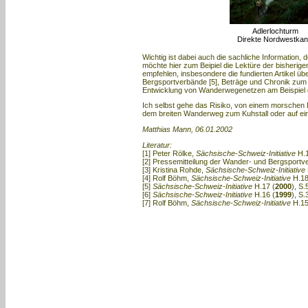
Adlerlochturm
Direkte Nordwestkan
Wichtig ist dabei auch die sachliche Information,
möchte hier zum Beipiel die Lektüre der bisherig
empfehlen, insbesondere die fundierten Artikel ü
Bergsportverbände [5], Beträge und Chronik zum 
Entwicklung von Wanderwegenetzen am Beispiel d
Ich selbst gehe das Risiko, von einem morschen 
dem breiten Wanderweg zum Kuhstall oder auf ei
Matthias Mann, 06.01.2002
Literatur:
[1] Peter Rölke,
Sächsische-Schweiz-Initiative
H.1
[2] Pressemitteilung der Wander- und Bergsport
[3] Kristina Rohde,
Sächsische-Schweiz-Initiative
[4] Rolf Böhm,
Sächsische-Schweiz-Initiative
H.18
[5]
Sächsische-Schweiz-Initiative
H.17 (
2000
), S.
[6]
Sächsische-Schweiz-Initiative
H.16 (
1999
), S
[7] Rolf Böhm,
Sächsische-Schweiz-Initiative
H.15