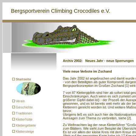
Bergsportverein Climbing Crocodiles e.V.
Archiv 2002: Neues Jahr - neue Sperrungen
Viele neue Verbote im Zschand
Das Jahr 2002 ist angebrochen und damit wurde 
Startseite
- von den Beteiligten als guter Kompromiß dargeste
Bergsportkonzeption im Großen Zschand [1] wir
7 von 87 Klettergipfeln sind hier ab sofort total ge
Einschränkungen. Auch wenn es sich zumeist um "
größerer Gipfel dabei ist) - der Prozeß der Aus
Verein
gewonnen, und es ist bereits weit mehr als der b
Kletterern gereicht worden ist. Und weitere Ma
Geschichte
bevor.
Traditionen
Übrigens ließ es sich auch hier die Nationalpark
Aussagen zum Thema zu verbreiten, siehe [2].
Kletterhütte
Zu Weihnachten lag der neue Kletterführer "Gro
Klettergebiete
zum Blättern. Wie sieht zum Beispiel die Übersic
Klettersteige
Es ist vor allem der kleine Kreis mit dem Kreuz 
Allein auf der genannten Karte habe ich 17 Kreuze