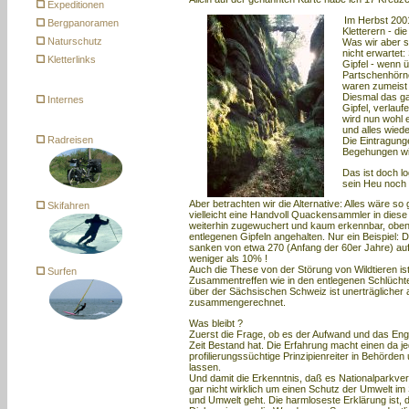
Expeditionen
Im Herbst 2001 
Bergpanoramen
Kletterern - d
Naturschutz
Was wir aber s
nicht erwartet
Kletterlinks
Gipfel - wenn 
Partschenhörn
waren zumeist 
Diesmal das ga
Internes
Gipfel, verlauf
wird nun wohl 
und alles wied
Radreisen
Die Eintragung
Begehungen w
Das ist doch lo
sein Heu noch 
Aber betrachten wir die Alternative: Alles wäre so
Skifahren
vielleicht eine Handvoll Quackensammler in diese
weiterhin zugewuchert und kaum erkennbar, oben
entlegenen Gipfeln angehalten. Nur ein Beispiel
sanken von etwa 270 (Anfang der 60er Jahre) auf 
weniger als 10% !
Auch die These von der Störung von Wildtieren ist
Surfen
Zusammentreffen wie in den entlegenen Schlüchte
über der Sächsischen Schweiz ist unerträglicher 
zusammengerechnet.
Was bleibt ?
Zuerst die Frage, ob es der Aufwand und das En
Zeit Bestand hat. Die Erfahrung macht einen da je
profilierungssüchtige Prinzipienreiter in Behörd
lassen.
Und damit die Erkenntnis, daß es Nationalparkve
gar nicht wirklich um einen Schutz der Umwelt im
und Umwelt geht. Die harmloseste Erklärung ist, 